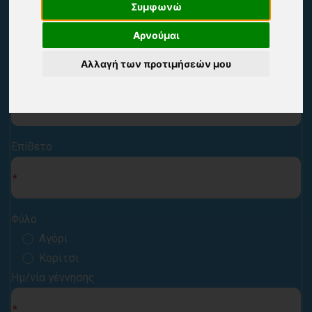
Συμφωνώ
Αρνούμαι
Αλλαγή των προτιμήσεών μου
Όνομα
Επίθετο
Φύλο
Αγόρι
Κορίτσι
Ημ/νία γέννησης